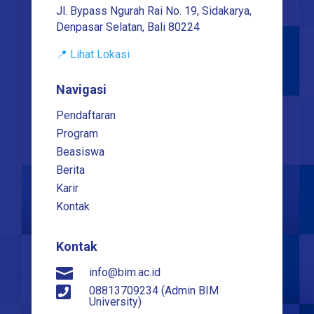
Jl. Bypass Ngurah Rai No. 19, Sidakarya,
Denpasar Selatan, Bali 80224
📍 Lihat Lokasi
Navigasi
Pendaftaran
Program
Beasiswa
Berita
Karir
Kontak
Kontak

info@bim.ac.id

08813709234 (Admin BIM
University)