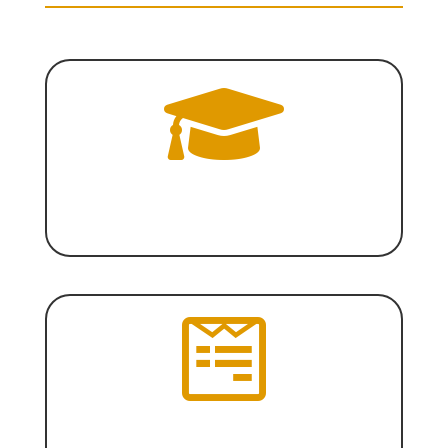

Program Sarjana
