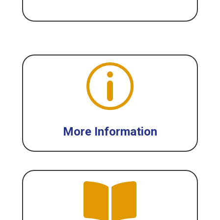
Form Pendaftaran
p
More Information
