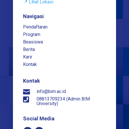
📍 Lihat Lokasi
Navigasi
Pendaftaran
Program
Beasiswa
Berita
Karir
Kontak
Kontak

info@bim.ac.id

08813709234 (Admin BIM
University)
Social Media