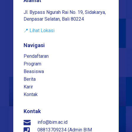
Alamat
Jl. Bypass Ngurah Rai No. 19, Sidakarya,
Denpasar Selatan, Bali 80224
📍 Lihat Lokasi
Navigasi
Pendaftaran
Program
Beasiswa
Berita
Karir
Kontak
Kontak

info@bim.ac.id

08813709234 (Admin BIM