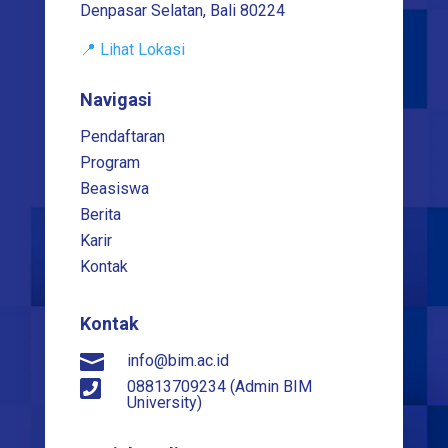
Denpasar Selatan, Bali 80224
📍 Lihat Lokasi
Navigasi
Pendaftaran
Program
Beasiswa
Berita
Karir
Kontak
Kontak

info@bim.ac.id

08813709234 (Admin BIM
University)