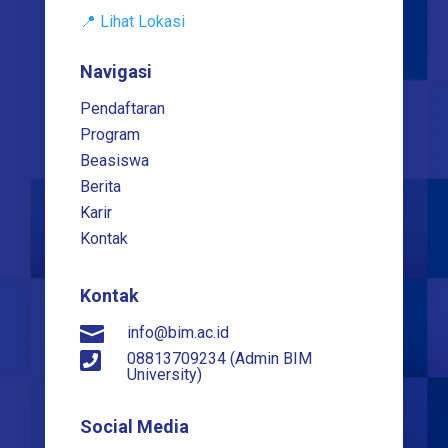
📍 Lihat Lokasi
Navigasi
Pendaftaran
Program
Beasiswa
Berita
Karir
Kontak
Kontak

info@bim.ac.id

08813709234 (Admin BIM
University)
Social Media