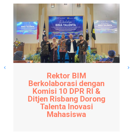
Rektor BIM
Berkolaborasi dengan
Komisi 10 DPR RI &
Ditjen Risbang Dorong
Talenta Inovasi
Mahasiswa