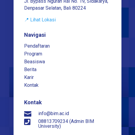
Jl. Bypass Ngurah Rai No. 19, Sidakarya,
Denpasar Selatan, Bali 80224
📍 Lihat Lokasi
Navigasi
Pendaftaran
Program
Beasiswa
Berita
Karir
Kontak
Kontak

info@bim.ac.id

08813709234 (Admin BIM
University)