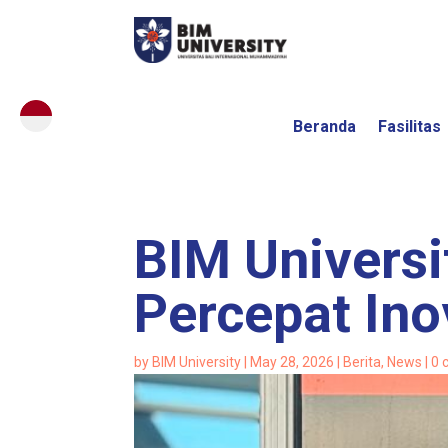
Beranda
Fasilitas
BIM Univers
Percepat Ino
by
BIM University
|
May 28, 2026
|
Berita
,
News
|
0 