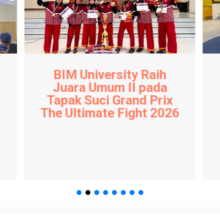
BIM University Jajaki
Kerja Sama PMB
Bersama OSIS MA
26
Tawakal