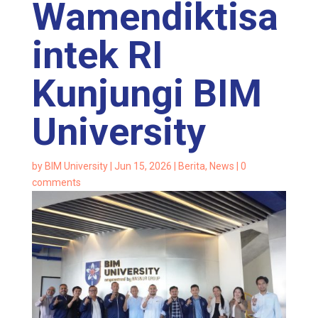
Wamendiktisa
intek RI
Kunjungi BIM
University
by
BIM University
|
Jun 15, 2026
|
Berita
,
News
|
0
comments