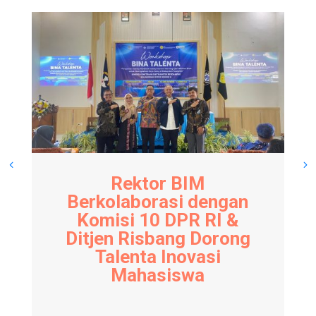
Rektor BIM
Berkolaborasi dengan
Komisi 10 DPR RI &
Ditjen Risbang Dorong
Talenta Inovasi
Mahasiswa