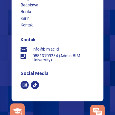
Beasiswa
Berita
Karir
Kontak
Kontak

info@bim.ac.id

08813709234 (Admin BIM
University)
Social Media